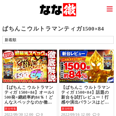
ぱちんこウルトラマンティガ1500×84
【ぱちんこ ウルトラマン
【ぱちんこ ウルトラマン
ティガ 1500×84】オール1
ティガ 1500×84】話題の
500発×継続率約84％！ど
新台を試打レビュー！打
んなスペックなのか徹底
感や演出バランスはどん
試打解説！
な感じ？
新台特集
新台特集
2022/09/30 12:00
0
2022/09/16 12:00
0