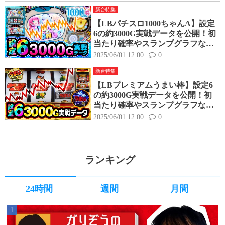
新台特集
【LBパチスロ1000ちゃんA】設定
6の約3000G実戦データを公開！初
当たり確率やスランプグラフなど
高設定の挙動はどんな感じ？
2025/06/01 12:00
0
新台特集
【LBプレミアムうまい棒】設定6
の約3000G実戦データを公開！初
当たり確率やスランプグラフなど
高設定の挙動はどんな感じ？
2025/06/01 12:00
0
ランキング
24時間
週間
月間
1