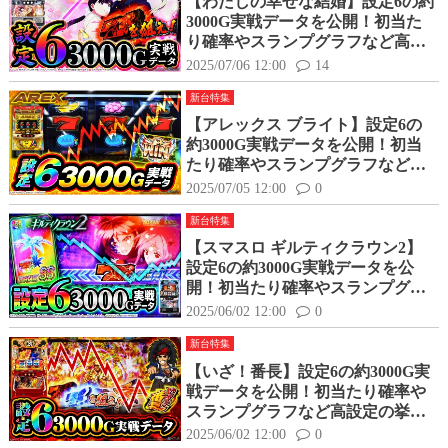
【わたしの幸せな結婚】設定6の約
3000G実戦データを公開！初当た
り確率やスランプグラフなど高設
定の挙動はどんな感じ？
2025/07/06 12:00
14
新台特集
【アレックス ブライト】設定6の
約3000G実戦データを公開！初当
たり確率やスランプグラフなど高
設定の挙動はどんな感じ？
2025/07/05 12:00
0
新台特集
【スマスロ ギルティクラウン2】
設定6の約3000G実戦データを公
開！初当たり確率やスランプグラ
フなど高設定の挙動はどんな感
2025/06/02 12:00
0
じ？
新台特集
【いざ！番長】設定6の約3000G実
戦データを公開！初当たり確率や
スランプグラフなど高設定の挙動
はどんな感じ？
2025/06/02 12:00
0