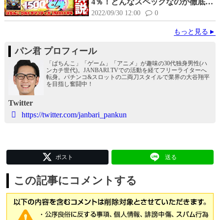
4％！どんなスペックなのか徹底試
打解説！
2022/09/30 12:00
0
もっと見る
パン君 プロフィール
「ぱちんこ」「ゲーム」「アニメ」が趣味の30代独身男性(ハ
ンカチ世代)。JANBARI.TVでの活動を経てフリーライターへ
転身。パチンコ&スロットの二両刀スタイルで業界の大谷翔平
を目指し奮闘中！
Twitter
https://twitter.com/janbari_pankun
ポスト
送る
この記事にコメントする