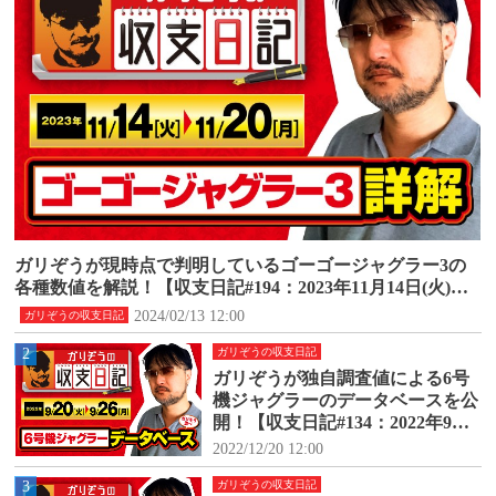
ガリぞうが現時点で判明しているゴーゴージャグラー3の
各種数値を解説！【収支日記#194：2023年11月14日(火)～1
1月20日(月)】
2024/02/13 12:00
ガリぞうの収支日記
2
ガリぞうの収支日記
ガリぞうが独自調査値による6号
機ジャグラーのデータベースを公
開！【収支日記#134：2022年9月2
0日(火)～9月26日(月)】
2022/12/20 12:00
3
ガリぞうの収支日記