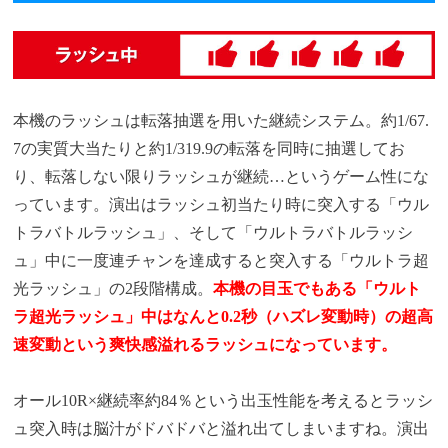
本機のラッシュは転落抽選を用いた継続システム。約1/67.
7の実質大当たりと約1/319.9の転落を同時に抽選してお
り、転落しない限りラッシュが継続…というゲーム性にな
っています。演出はラッシュ初当たり時に突入する「ウル
トラバトルラッシュ」、そして「ウルトラバトルラッシ
ュ」中に一度連チャンを達成すると突入する「ウルトラ超
光ラッシュ」の2段階構成。
本機の目玉でもある「ウルト
ラ超光ラッシュ」中はなんと0.2秒（ハズレ変動時）の超高
速変動という爽快感溢れるラッシュになっています。
オール10R×継続率約84％という出玉性能を考えるとラッシ
ュ突入時は脳汁がドバドバと溢れ出てしまいますね。演出