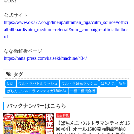
©OK!!

https://www.ok777.co.jp/lineup/ultraman_tiga/?utm_source=offici
albillboard&utm_medium=referral&utm_campaign=officialbillboa
rd
https://nana-press.com/kaiseki/machine/434/
タグ
OK!!
ウルトラバトルラッシュ
ウルトラ超光ラッシュ
ぱちんこ
新台
ぱちんこウルトラマンティガ1500×84
一種二種混合機
バックナンバーはこちら
新台特集
【ぱちんこ ウルトラマンティガ 15
00×84】オール1500発×継続率約8