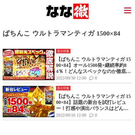
ぱちんこ ウルトラマンティガ 1500×84
新台特集
【ぱちんこ ウルトラマンティガ 15
00×84】オール1500発×継続率約8
4％！どんなスペックなのか徹底試
打解説！
2022/09/30 12:00
0
新台特集
【ぱちんこ ウルトラマンティガ 15
00×84】話題の新台を試打レビュ
ー！打感や演出バランスはどんな
感じ？
2022/09/16 12:00
0