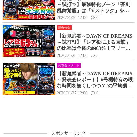
～試打#2】最強特化ゾーン「蒼剣
乱舞覚醒」は「Vストック」を平
均8個上乗せ！！
2020/01/30 12:00
0
新台特集
【新鬼武者～DAWN OF DREAMS
～試打#1】「レア役による直撃」
の比率は全体の約63%！フリーズ
は強(中段)チェリーの一部で抽
2020/01/28 12:00
3
選！
発表会レポート
【新鬼武者～DAWN OF DREAMS
～発表会レポート】6号機特有の暇
な時間を無くしつつATの平均獲得
枚数を大きくするをコンセプト！
2020/01/27 12:00
0
通常時は常に期待しながら遊技が
可能！
スポンサーリンク