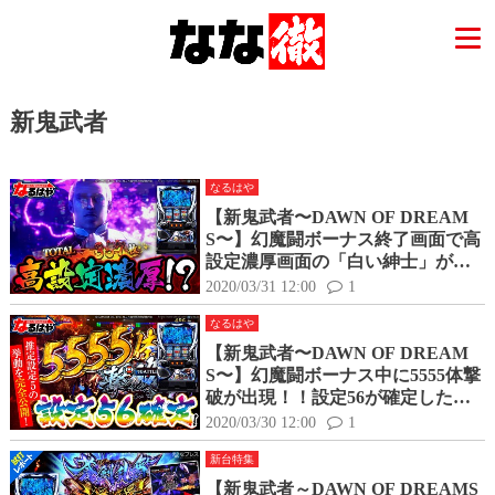
新鬼武者
なるはや
【新鬼武者〜DAWN OF DREAM
S〜】幻魔闘ボーナス終了画面で高
設定濃厚画面の「白い紳士」が出
現！？推定設定4の挙動をデータ付
2020/03/31 12:00
1
きで紹介！
なるはや
【新鬼武者〜DAWN OF DREAM
S〜】幻魔闘ボーナス中に5555体撃
破が出現！！設定56が確定した推
定設定5の台を終日打ち切った全デ
2020/03/30 12:00
1
ータから分かった高設定挙動と
新台特集
は？
【新鬼武者～DAWN OF DREAMS