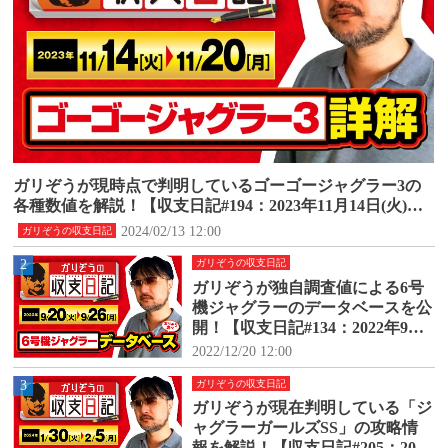
ガリぞうが現時点で判明しているゴーゴージャグラー3の
各種数値を解説！【収支日記#194：2023年11月14日(火)～1
1月20日(月)】
2024/02/13 12:00
ガリぞうの収支日記
2
ガリぞうの収支日記
ガリぞうが独自調査値による6号
機ジャグラーのデータベースを公
開！【収支日記#134：2022年9月2
0日(火)～9月26日(月)】
2022/12/20 12:00
3
ガリぞうの収支日記
ガリぞうが現在判明している「ジ
ャグラーガールズSS」の攻略情
報を解説！【収支日記#205：2024