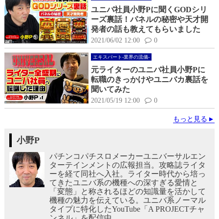
ユニバ社員小野Pに聞くGODシリ
ーズ裏話！パネルの秘密や天才開
発者の話も教えてもらいました
2021/06/02 12:00
0
エキスパート-業界の流儀-
元ライターのユニバ社員小野Pに
転職のきっかけやユニバカ裏話を
聞いてみた
2021/05/19 12:00
0
もっと見る
小野P
パチンコパチスロメーカーユニバーサルエン
ターテインメントの広報担当。攻略誌ライタ
ーを経て同社へ入社。ライター時代から培っ
てきたユニバ系の機種への深すぎる愛情と
「変態」と称されるほどの知識量を活かして
機種の魅力を伝えている。ユニバ系ノーマル
タイプに特化したYouTube「A PROJECTチャ
ンネル」を配信中。