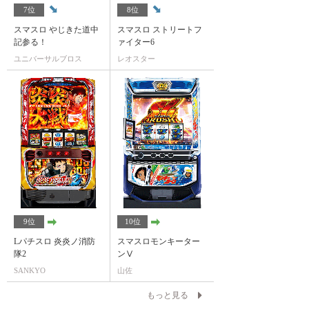
7位
8位
スマスロ やじきた道中
スマスロ ストリートフ
記参る！
ァイター6
ユニバーサルブロス
レオスター
9位
10位
Lパチスロ 炎炎ノ消防
スマスロモンキーター
隊2
ンⅤ
SANKYO
山佐
もっと見る