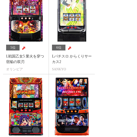
5位
6位
L戦国乙女5 業火を穿つ
Lパチスロ からくりサー
宿焔の双刃
カス2
オリンピア
SANKYO