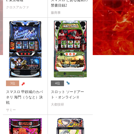
L 東京喰種
スマスロ とある魔術の
禁書目録2
クロスアルファ
藤商事
3位
4位
スマスロ 甲鉄城のカバ
スロット ソードアー
ネリ 海門（うなと）決
ト・オンラインⅡ
戦
大都技研
サミー