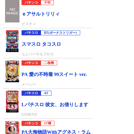
パチンコ
不明
ｅアサルトリリィ
ビスティ
パチスロ
BT(ボーナストリガー)
スマスロ タコスロ
ユニバーサルブロス
パチンコ
二種機
PA 愛の不時着 99スイート ver.
メーシー
パチスロ
AT
Lパチスロ 彼女、お借りします
SANKYO
パチンコ
ST機
PA大海物語Withアグネス・ラム