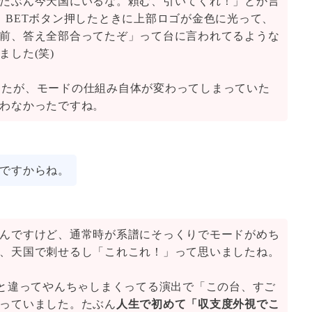
たぶん今天国にいるな。頼む、引いてくれ！」とか言
、BETボタン押したときに上部ロゴが金色に光って、
前、答え全部合ってたぞ」って台に言われてるような
ました(笑)
出ましたが、モードの仕組み自体が変わってしまっていた
わなかったですね。
ですからね。
んですけど、通常時が系譜にそっくりでモードがめち
、天国で刺せるし「これこれ！」って思いましたね。
Dと違ってやんちゃしまくってる演出で「この台、すご
っていました。たぶん
人生で初めて「収支度外視でこ