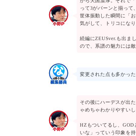
から天国濃厚。それで「
って3がバーンと揃って
筐体振動した瞬間に「お
気がして、トリコになり
続編にZEUSver.も
ので、系譜の魅力には敵
変更された点も多かった
その後にハーデスが出た
ゃめちゃわかりやすいし
HZもついてるし、GO
いな」っていう印象を持