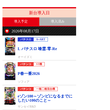
新台導入日
導入予定
導入済み
2026年08月17日
パチスロ
A+ART
L パチスロ 喰霊-零-Re
オーイズミ
パチンコ
ST機
P春一番2026
ソフィア
パチンコ
一種二種混合機
eゾン100～ゾンビになるまでに
したい100のこと～
サンセイR&D