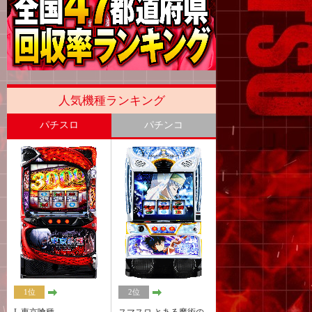
人気機種ランキング
パチスロ
パチンコ
1位
2位