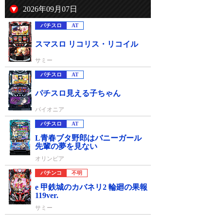
2026年09月07日
パチスロ
AT
スマスロ リコリス・リコイル
サミー
パチスロ
AT
パチスロ見える子ちゃん
パイオニア
パチスロ
AT
L青春ブタ野郎はバニーガール
先輩の夢を見ない
オリンピア
パチンコ
不明
e 甲鉄城のカバネリ2 輪廻の果報
119ver.
サミー