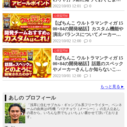
楽しめるポイントを聞いてみた！
2022/10/03 12:01
0
公開質問状
【ぱちんこ ウルトラマンティガ 15
00×84の開発秘話】カスタム機能や
演出バランスについてメーカーさ
んにアレコレ聞いてみた！
2022/10/02 12:00
0
公開質問状
【ぱちんこ ウルトラマンティガ 15
00×84の開発秘話】話題のスペック
やメーカーさんしか知らないこと
を色々聞いてみた！
2022/10/01 12:00
1
もっと見る
あしの プロフィール
「浅草に住むサブカル・ギャンブル系フリーライター。ペンネ
ームの由来は4号機『バクチョウ（メーシー）』の主人公あし
の君から。いろんな所でちょいちょい書かせて頂いておりま
す。