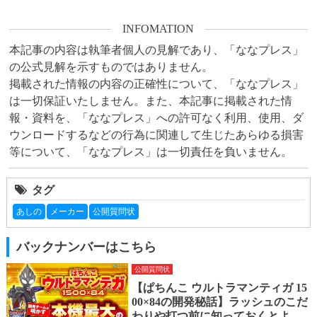
INFOMATION
本記事の内容は執筆者個人の見解であり、「ななプレス」
の公式見解を示すものではありません。

掲載された情報の内容の正確性について、「ななプレス」
は一切保証いたしません。また、本記事に掲載された情
報・資料を、「ななプレス」への許可なく利用、使用、ダ
ウンロードするなどの行為に関連して生じたあらゆる損害
等について、「ななプレス」は一切責任を負いません。
タグ
あしの
メーカー
公開質問状
バックナンバーはこちら
公開質問状
【ぱちんこ ウルトラマンティガ 15
00×84の開発秘話】ラッシュのこだ
わりや打つ前に知っておくとより