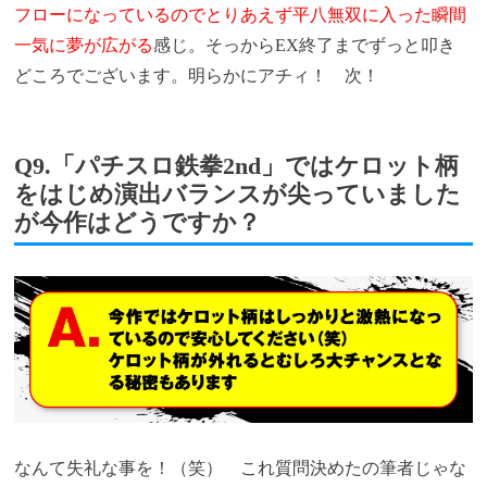
フローになっているのでとりあえず平八無双に入った瞬間
一気に夢が広がる
感じ。そっからEX終了までずっと叩き
どころでございます。明らかにアチィ！ 次！
Q9.「パチスロ鉄拳2nd」ではケロット柄
をはじめ演出バランスが尖っていました
が今作はどうですか？
なんて失礼な事を！（笑） これ質問決めたの筆者じゃな