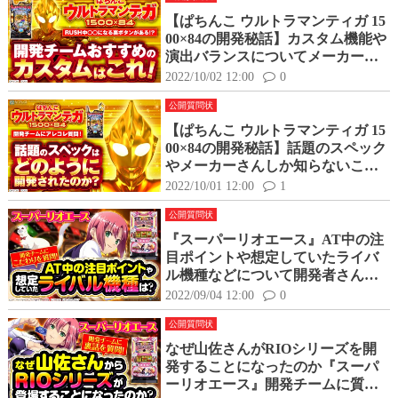
【ぱちんこ ウルトラマンティガ 15
00×84の開発秘話】カスタム機能や
演出バランスについてメーカーさ
んにアレコレ聞いてみた！
2022/10/02 12:00
0
公開質問状
【ぱちんこ ウルトラマンティガ 15
00×84の開発秘話】話題のスペック
やメーカーさんしか知らないこと
を色々聞いてみた！
2022/10/01 12:00
1
公開質問状
『スーパーリオエース』AT中の注
目ポイントや想定していたライバ
ル機種などについて開発者さんに
きいてみた！
2022/09/04 12:00
0
公開質問状
なぜ山佐さんがRIOシリーズを開
発することになったのか『スーパ
ーリオエース』開発チームに質問