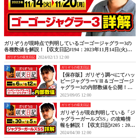
ガリぞうが現時点で判明しているゴーゴージャグラー3の
各種数値を解説！【収支日記#194：2023年11月14日(火)～1
1月20日(月)】
2024/02/13 12:00
ガリぞうの収支日記
2
ガリぞうの収支日記
【保存版】ガリぞう調べにてハッ
ピージャグラーVⅢ＆ゴーゴージ
ャグラー3の内部数値を公開！
【収支日記#171：2023年6月6日
2023/09/05 12:00
(火)～6月12日(月)】
3
ガリぞうの収支日記
ガリぞうが現在判明している「ジ
ャグラーガールズSS」の攻略情
報を解説！【収支日記#205：2024
年1月30日(火)～2024年2月5日
2024/04/30 12:00
(月)】