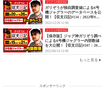
4
ガリぞうの収支日記
ガリぞうが独自調査値による6号
機ジャグラーのデータベースを公
開！【収支日記#134：2022年9月2
0日(火)～9月26日(月)】
2022/12/20 12:00
5
ガリぞうの収支日記
【保存版】ジャグ神ガリぞう調べ
による6号機ジャグラー内部数値
を大公開！【収支日記#107：2022
年3月15日(火)～3月21日(月)】
2022/06/14 12:00
もっと見る
スポンサーリンク