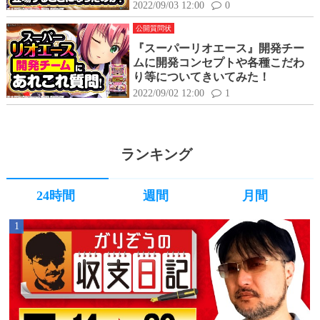
してみた！
2022/09/03 12:00
0
公開質問状
『スーパーリオエース』開発チー
ムに開発コンセプトや各種こだわ
り等についてきいてみた！
2022/09/02 12:00
1
ランキング
24時間
週間
月間
1