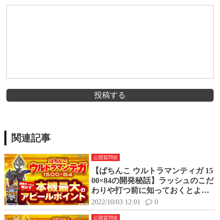
投稿する
関連記事
公開質問状
【ぱちんこ ウルトラマンティガ 15
00×84の開発秘話】ラッシュのこだ
わりや打つ前に知っておくとより
楽しめるポイントを聞いてみた！
2022/10/03 12:01
0
公開質問状