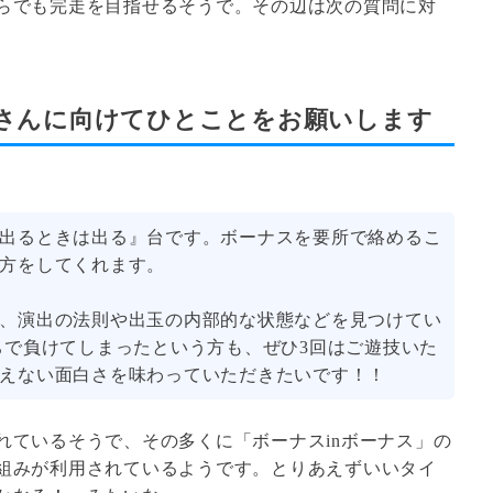
らでも完走を目指せるそうで。その辺は次の質問に対
ーさんに向けてひとことをお願いします
出るときは出る』台です。ボーナスを要所で絡めるこ
方をしてくれます。
、演出の法則や出玉の内部的な状態などを見つけてい
ちで負けてしまったという方も、ぜひ3回はご遊技いた
えない面白さを味わっていただきたいです！！
れているそうで、その多くに「ボーナスinボーナス」の
組みが利用されているようです。とりあえずいいタイ