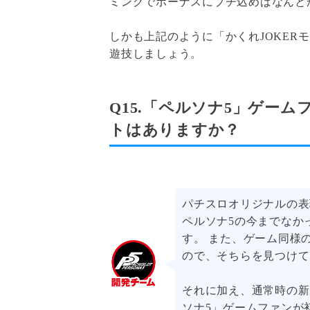
ミングでボーナスにブチ込めばなんと
しかも上記のように「かくれJOKER
遊技しましょう。
Q15.「ペルソナ5」ゲー
トはありますか？
パチスロオリジナルの表
ペルソナ5の今までなか
す。 また、ゲーム同様
ので、そちらを見つけて
それに加え、通常時の新
ソナ5」ゲームファンが