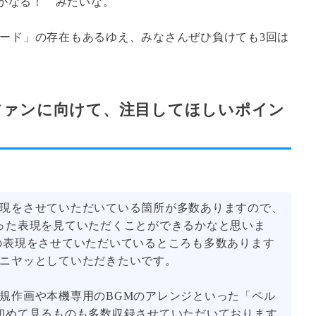
かなる！ みたいな。
モード」の存在もあるゆえ、みなさんぜひ負けても3回は
ムファンに向けて、注目してほしいポイン
現をさせていただいている箇所が多数ありますので、
った表現を見ていただくことができるかなと思いま
の表現をさせていただいているところも多数あります
ニヤッとしていただきたいです。
規作画や本機専用のBGMのアレンジといった「ペル
初めて見るものも多数収録させていただいております