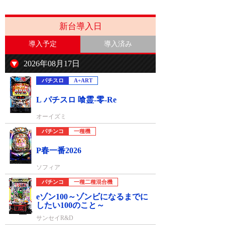
新台導入日
導入予定
導入済み
2026年08月17日
パチスロ
A+ART
L パチスロ 喰霊-零-Re
オーイズミ
パチンコ
一種機
P春一番2026
ソフィア
パチンコ
一種二種混合機
eゾン100～ゾンビになるまでに
したい100のこと～
サンセイR&D