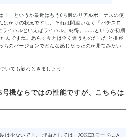
は！ というか最近はもう6号機のリアルボーナスの使
んばかりの状況ですし、それは間違いなく「パチスロ
にライバルといえばライバル。納得。……というか初期
えてたんですね。恐らく今とは全く違うものだったと推察
っちのバージョンでどんな感じだったのか見てみたい
についても触れときましょう！
は6.5号機ならではの性能ですが、こちらは
度は少ないです。 理由としては「JOKERモードに入