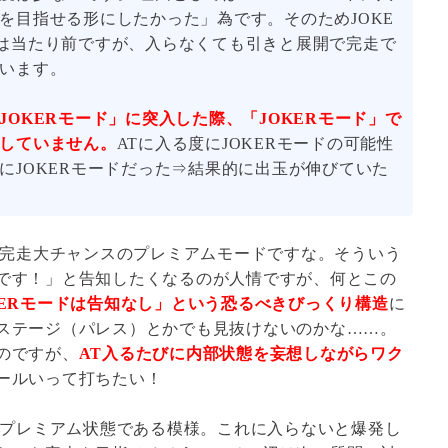
を目指せる形にしたかった」為です。そのためJOKE
は当たり前ですが、入らなくても引きと展開で完走で
います。
JOKERモード」に突入した際、「JOKERモード」で
していません。
ATに入る度にJOKERモードの可能性
にJOKERモードだった⇒結果的に出玉が伸びていた
る完走大チャンスのプレミアムモードですな。そういう
です！」と告知したくなるのが人情ですが、何とこの
KERモードは告知なし」という恐るべきびっくり構造
に
ステージ（パレス）とかでも見抜けないのかな……。
のですが、
AT入るたびに内部状態を妄想しながらワク
ールいって打ちたい！
でプレミアム状態である模様。これに入らないと爆発し