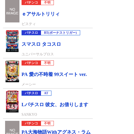
パチンコ
不明
ｅアサルトリリィ
ビスティ
パチスロ
BT(ボーナストリガー)
スマスロ タコスロ
ユニバーサルブロス
パチンコ
不明
PA 愛の不時着 99スイート ver.
メーシー
パチスロ
AT
Lパチスロ 彼女、お借りします
SANKYO
パチンコ
不明
PA大海物語Withアグネス・ラム