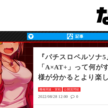
『パチスロペルソナ5
「A×AT+」って何
様が分かるとより楽
機種関連・実戦
公開質問状
2022/08/28 12:00
0