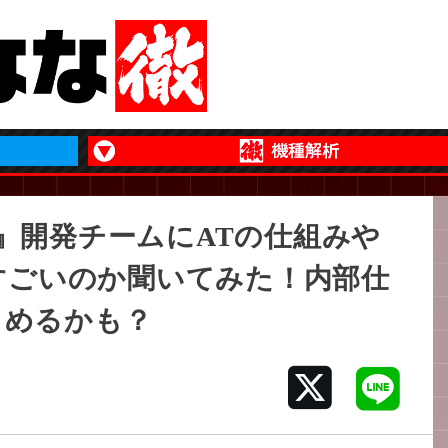
』開発チームにATの仕組みや
がすごいのか聞いてみた！内部仕
しめるかも？