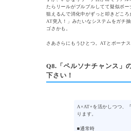
たらリールがブルブルしてて疑似ボー
狙えるんで消化中がずっと叩きどころ
AT突入！」みたいなシステムをガチ
ゴさかも。
さあさらにもうひとつ。ATとボーナ
Q8.「ペルソナチャンス」
下さい！
A×AT+を活かしつつ
ります。
■通常時