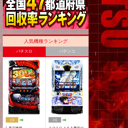
人気機種ランキング
パチスロ
パチンコ
1位
2位