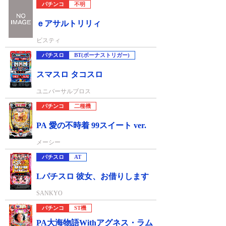
パチンコ
不明
ｅアサルトリリィ
ビスティ
パチスロ
BT(ボーナストリガー)
スマスロ タコスロ
ユニバーサルブロス
パチンコ
二種機
PA 愛の不時着 99スイート ver.
メーシー
パチスロ
AT
Lパチスロ 彼女、お借りします
SANKYO
パチンコ
ST機
PA大海物語Withアグネス・ラム