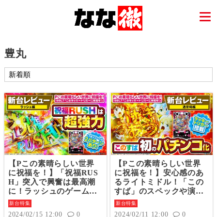
豊丸
【Pこの素晴らしい世界
【Pこの素晴らしい世界
に祝福を！】「祝福RUS
に祝福を！】安心感のあ
H」突入で興奮は最高潮
るライトミドル！「この
に！ラッシュのゲーム性
すば」のスペックや演出
や演出を試打レビュー！
を試打レビュー！
新台特集
新台特集
2024/02/15 12:00
0
2024/02/11 12:00
0