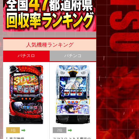
人気機種ランキング
パチスロ
パチンコ
1位
2位