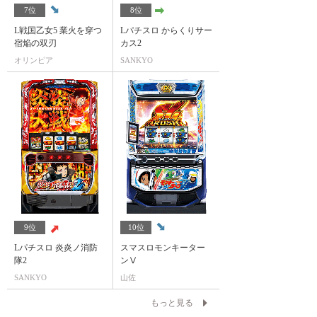
7位
8位
L戦国乙女5 業火を穿つ
Lパチスロ からくりサー
宿焔の双刃
カス2
オリンピア
SANKYO
9位
10位
Lパチスロ 炎炎ノ消防
スマスロモンキーター
隊2
ンⅤ
SANKYO
山佐
もっと見る