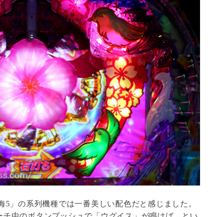
海5」の系列機種では一番美しい配色だと感じました。
Pリーチ中のボタンプッシュで「ウグイス」が鳴けば…とい