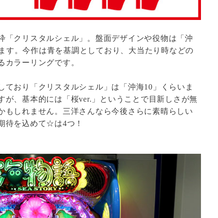
枠「クリスタルシェル」。盤面デザインや役物は「沖
ています。今作は青を基調としており、大当たり時などの
るカラーリングです。
しており「クリスタルシェル」は「沖海10」くらいま
が、基本的には「桜ver.」ということで目新しさが無
かもしれません。三洋さんなら今後さらに素晴らしい
期待を込めて☆は4つ！