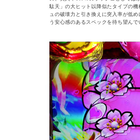
駄天」の大ヒット以降似たタイプの機
ュの破壊力と引き換えに突入率が低め
う安心感のあるスペックを待ち望んで