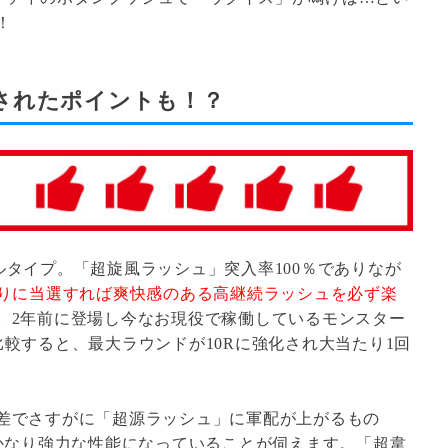
！
されたポイントも！？
ミドルタイプ。「超旋風ラッシュ」突入率100％でありなが
りに当選すれば爽快感のある高継続ラッシュを必ず楽
。2年前に登場し今なお現役で稼働しているモンスター
較すると、最大ラウンドが10Rに強化され大当たり1回
差でさすがに「超源ラッシュ」に軍配が上がるもの
はかなり強力な性能になっていることが伺えます。「超韋