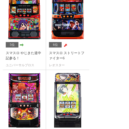
5位
6位
スマスロ やじきた道中
スマスロ ストリートフ
記参る！
ァイター6
ユニバーサルブロス
レオスター