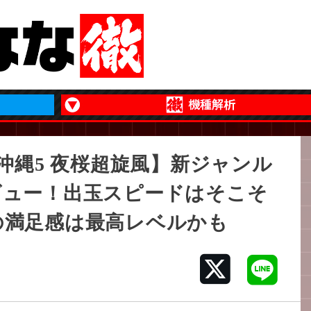
沖縄5 夜桜超旋風】新ジャンル
ビュー！出玉スピードはそこそ
の満足感は最高レベルかも