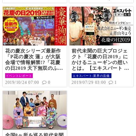
花の慶次シリーズ最新作
前代未聞の巨大プロジェ
「P花の慶次 蓮」が大阪
クト「花慶の日2019」に
会場で情報解禁!?「花慶
かけるニューギンの想い
の日2019 天下無双のふれ
とは。【エキスパート 業
慶道中！」のファイナル
界の流儀 花慶の日2019
イベントレポート
エキスパート-業界の流儀-
に参加してみたら、想像
編】
2019/10/24 07:00
0
2019/07/29 03:00
1
以上に凄すぎた!!潜入"大
量"フォトレポート!!
全国8ヶ所を巡る前代未聞