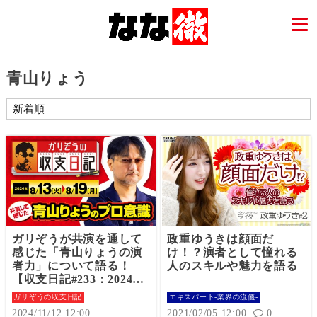
青山りょう
ガリぞうが共演を通して
政重ゆうきは顔面だ
感じた「青山りょうの演
け！？演者として憧れる
者力」について語る！
人のスキルや魅力を語る
【収支日記#233：2024年
8月13日(火)～2024年8月1
ガリぞうの収支日記
エキスパート-業界の流儀-
9日(月)】
2024/11/12 12:00
2021/02/05 12:00
0