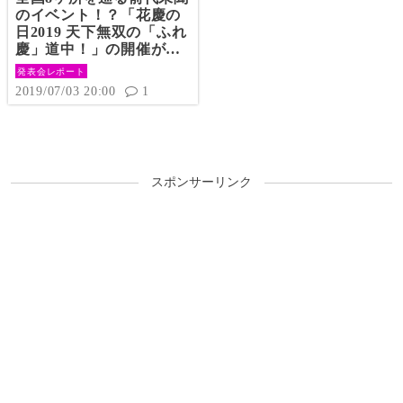
のイベント！？「花慶の
⽇2019 天下無双の「ふれ
慶」道中！」の開催が決
定！！【発表会レポー
発表会レポート
ト】
2019/07/03 20:00
1
スポンサーリンク