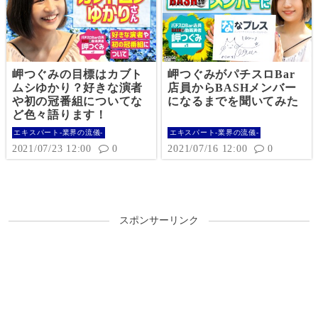
岬つぐみの目標はカブト
岬つぐみがパチスロBar
ムシゆかり？好きな演者
店員からBASHメンバー
や初の冠番組についてな
になるまでを聞いてみた
ど色々語ります！
エキスパート-業界の流儀-
エキスパート-業界の流儀-
2021/07/23 12:00
0
2021/07/16 12:00
0
スポンサーリンク