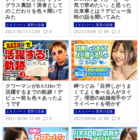
グラス裏話！演者として
気で辞めたい」と思った
のこだわりを色々聞いて
出来事とは？デビュー当
みた
時の話を聞いてみた
エキスパート-業界の流儀-
エキスパート-業界の流儀-
2021/10/13 12:00
0
2021/10/08 12:00
2
クワーマンがBASHtvで
岬つぐみ「目押しがうま
活躍するまでの軌跡！デ
くてよく食べる人がタイ
ビュー前も色々あったよ
プ」理想の結婚相手やプ
うです
ライベートを明かす
エキスパート-業界の流儀-
エキスパート-業界の流儀-
2021/10/06 12:00
0
2021/08/06 12:00
0