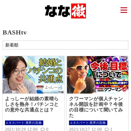
BASHtv
よっしーが結婚の素晴ら
クワーマンが個人チャン
しさを熱弁！パチンコと
ネル開設を計画中？今後
の意外な共通点とは？
の目標について聞いてみ
た
エキスパート-業界の流儀-
エキスパート-業界の流儀-
2021/10/29 12:00
0
2021/10/27 12:00
1