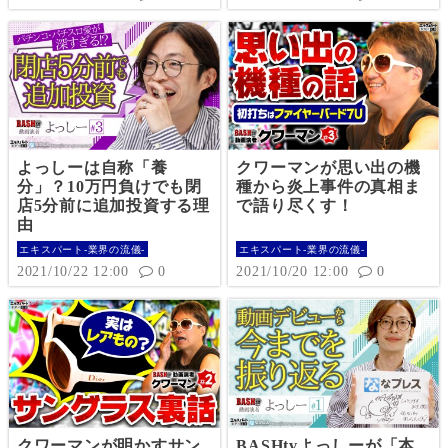
よっしーは自称「養
クワーマンが思い出の機
分」？10万円負けでも閉
種から炎上事件の真相ま
店5分前に追加投資する理
で語り尽くす！
由
エキスパート-業界の流儀-
エキスパート-業界の流儀-
2021/10/22 12:00
0
2021/10/20 12:00
0
クワーマンが明かすサン
BASHtvよっしーが「本