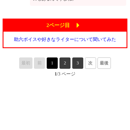
2ページ目
助六ボイスや好きなライターについて聞いてみた
最初
前
1
2
3
次
最後
1
/3 ページ