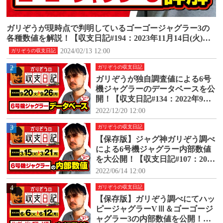
ガリぞうが現時点で判明しているゴーゴージャグラー3の
各種数値を解説！【収支日記#194：2023年11月14日(火)～1
1月20日(月)】
2024/02/13 12:00
ガリぞうの収支日記
2
ガリぞうの収支日記
ガリぞうが独自調査値による6号
機ジャグラーのデータベースを公
開！【収支日記#134：2022年9月2
0日(火)～9月26日(月)】
2022/12/20 12:00
3
ガリぞうの収支日記
【保存版】ジャグ神ガリぞう調べ
による6号機ジャグラー内部数値
を大公開！【収支日記#107：2022
年3月15日(火)～3月21日(月)】
2022/06/14 12:00
4
ガリぞうの収支日記
【保存版】ガリぞう調べにてハッ
ピージャグラーVⅢ＆ゴーゴージ
ャグラー3の内部数値を公開！