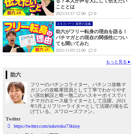
る？本人が声を大にして伝えたい
こととは
2021/11/17 12:00
0
エキスパート-業界の流儀-
助六がフリー転身の理由を語る！
パチマガとの現在の関係性につい
ても聞いてみた
2021/11/03 12:00
0
もっと見る
助六
フリーのパチンコライター。パチンコ攻略マ
ガジンの攻略軍団員として丁寧でわかりやす
い演出解説と唯一無二のハスキーボイスでパ
チマガのエース級ライターとして活躍。2021
年5月よりフリーライターとして活躍の場を広
げている。スワローズファン。
Twitter
https://twitter.com/sukeroku73kissy