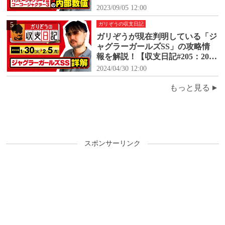
【収支日記#171：2023年6月6日
2023/09/05 12:00
(火)～6月12日(月)】
5
ガリぞうの収支日記
ガリぞうが現在判明している「ジ
ャグラーガールズSS」の攻略情
報を解説！【収支日記#205：2024
年1月30日(火)～2024年2月5日
2024/04/30 12:00
(月)】
もっと見る
スポンサーリンク