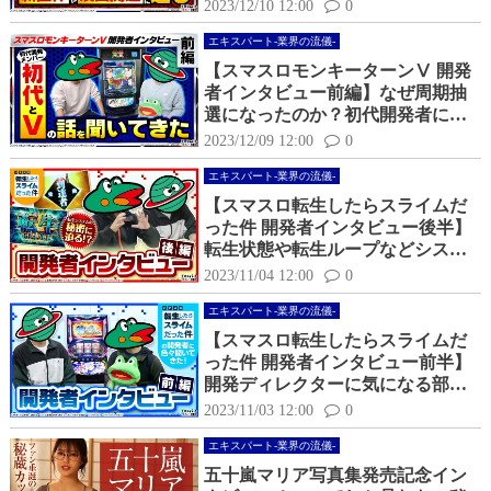
演出について聞いてみた
2023/12/10 12:00
0
エキスパート-業界の流儀-
【スマスロモンキーターンⅤ 開発
者インタビュー前編】なぜ周期抽
選になったのか？初代開発者に
「初代」と「Ⅴ」の話を聞いてみ
2023/12/09 12:00
0
た
エキスパート-業界の流儀-
【スマスロ転生したらスライムだ
った件 開発者インタビュー後半】
転生状態や転生ループなどシステ
ム面の核となる部分を色々聞いて
2023/11/04 12:00
0
きた！
エキスパート-業界の流儀-
【スマスロ転生したらスライムだ
った件 開発者インタビュー前半】
開発ディレクターに気になる部分
を色々聞いてきた！
2023/11/03 12:00
0
エキスパート-業界の流儀-
五十嵐マリア写真集発売記念イン