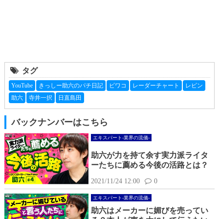
タグ
YouTube
きっしー助六のパチ日記
ビワコ
レーダーチャート
レビン
助六
寺井一択
日直島田
バックナンバーはこちら
エキスパート-業界の流儀-
助六が力を持て余す実力派ライタ
ーたちに薦める今後の活路とは？
2021/11/24 12:00
0
エキスパート-業界の流儀-
助六はメーカーに媚びを売ってい