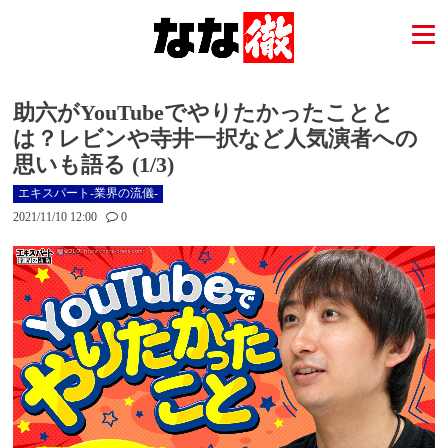
助六がYouTubeでやりたかったことと
は？レビンや寺井一択など人気演者への
思いも語る (1/3)
エキスパート-業界の流儀-
2021/11/10 12:00
0