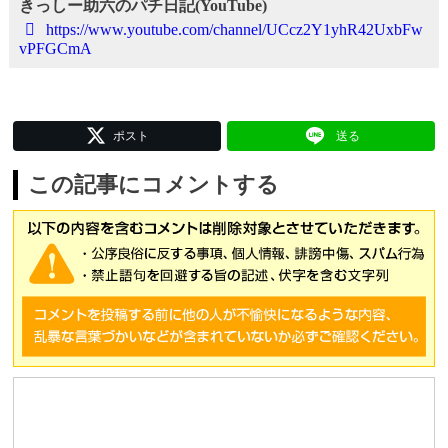
きっしー助六のパチ日記(YouTube)
https://www.youtube.com/channel/UCcz2Y1yhR42UxbFw
vPFGCmA
ポスト
送る
この記事にコメントする