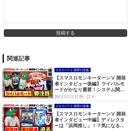
投稿する
関連記事
エキスパート-業界の流儀-
【スマスロモンキーターンⅤ 開発
者インタビュー後編】ライバルモ
ードがかなり重要！システム関連
に迫る！
2023/12/11 12:00
0
エキスパート-業界の流儀-
【スマスロモンキーターンⅤ 開発
者インタビュー中編】ディレクタ
ーは「浜岡推し」！？気になる新