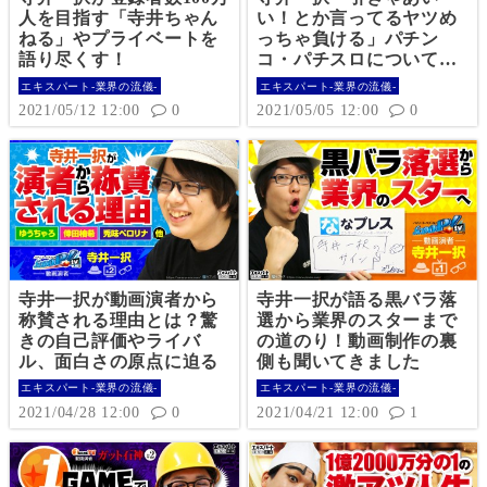
人を目指す「寺井ちゃん
い！とか言ってるヤツめ
ねる」やプライベートを
っちゃ負ける」パチン
語り尽くす！
コ・パチスロについて聞
いてみた
エキスパート-業界の流儀-
エキスパート-業界の流儀-
2021/05/12 12:00
0
2021/05/05 12:00
0
寺井一択が動画演者から
寺井一択が語る黒バラ落
称賛される理由とは？驚
選から業界のスターまで
きの自己評価やライバ
の道のり！動画制作の裏
ル、面白さの原点に迫る
側も聞いてきました
エキスパート-業界の流儀-
エキスパート-業界の流儀-
2021/04/28 12:00
0
2021/04/21 12:00
1