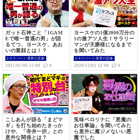
ガット石神こと「1GAM
ヨースケの1億2000万分の
Eで唯一普通の男」が語
1の激アツ人生！サラリー
るてつ、ヨースケ、あお
マンが天膳様になるまで
いの素顔とは！？
を聞いてみた
エキスパート-業界の流儀-
エキスパート-業界の流儀-
2021/01/06 12:00
0
2020/12/02 12:00
0
こしあんが語る「まどマ
兎味ペロリナに「悪魔の
ギ」を打ち始めたきっか
お仕事論」を聞いてみた
けや、「寺井一択」との
ら意外に魔ジメないい悪
意外な関係とは？
魔でした