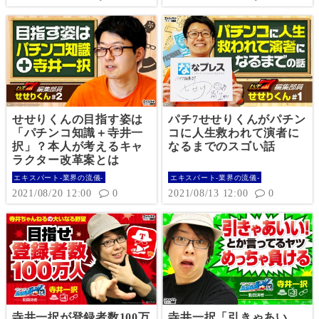
せせりくんの目指す姿は
パチ7せせりくんがパチン
「パチンコ知識＋寺井一
コに人生救われて演者に
択」？本人が考えるキャ
なるまでのスゴい話
ラクター改革案とは
エキスパート-業界の流儀-
エキスパート-業界の流儀-
2021/08/20 12:00
0
2021/08/13 12:00
0
寺井一択が登録者数100万
寺井一択「引きゃあい