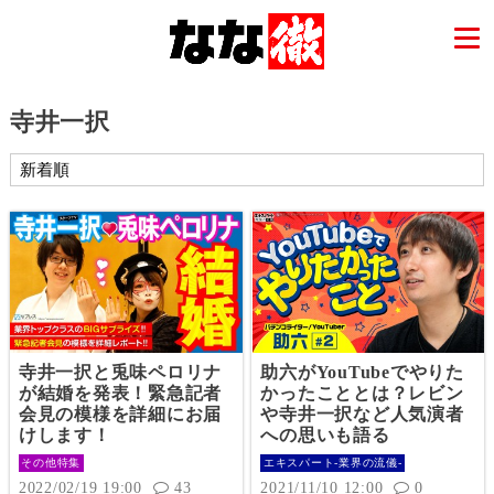
寺井一択
寺井一択と兎味ペロリナ
助六がYouTubeでやりた
が結婚を発表！緊急記者
かったこととは？レビン
会見の模様を詳細にお届
や寺井一択など人気演者
けします！
への思いも語る
その他特集
エキスパート-業界の流儀-
2022/02/19 19:00
43
2021/11/10 12:00
0