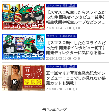
た
エキスパート-業界の流儀-
【スマスロ転生したらスライムだ
った件 開発者インタビュー後半】
転生状態や転生ループなどシステ
ム面の核となる部分を色々聞いて
2023/11/04 12:00
0
きた！
エキスパート-業界の流儀-
【スマスロ転生したらスライムだ
った件 開発者インタビュー前半】
開発ディレクターに気になる部分
を色々聞いてきた！
2023/11/03 12:00
0
エキスパート-業界の流儀-
五十嵐マリア写真集発売記念イン
タビュー！ここでしか見れない秘
蔵カットも満載！
2023/05/30 12:00
1
ランキング