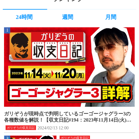
24時間
週間
月間
1
ガリぞうが現時点で判明しているゴーゴージャグラー3の
各種数値を解説！【収支日記#194：2023年11月14日(火)～1
1月20日(月)】
2024/02/13 12:00
ガリぞうの収支日記
2
ガリぞうの収支日記