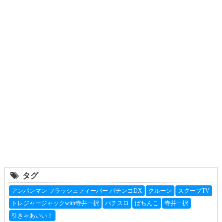
タグ
アンパンマン フラッシュフィーバー パチンコDX
クルーン
スクープTV
トレジャージャックwith寺井一択
パチスロ
ぱちんこ
寺井一択
引きゃあいい！