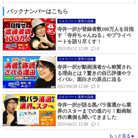
バックナンバーはこちら
エキスパート-業界の流儀-
寺井一択が登録者数100万人を目指
す「寺井ちゃんねる」やプライベ
ートを語り尽くす！
2021/05/12 12:00
0
エキスパート-業界の流儀-
寺井一択が動画演者から称賛され
る理由とは？驚きの自己評価やラ
イバル、面白さの原点に迫る
2021/04/28 12:00
0
エキスパート-業界の流儀-
寺井一択が語る黒バラ落選から業
界のスターまでの道のり！動画制
作の裏側も聞いてきました
2021/04/21 12:00
1
もっと見る