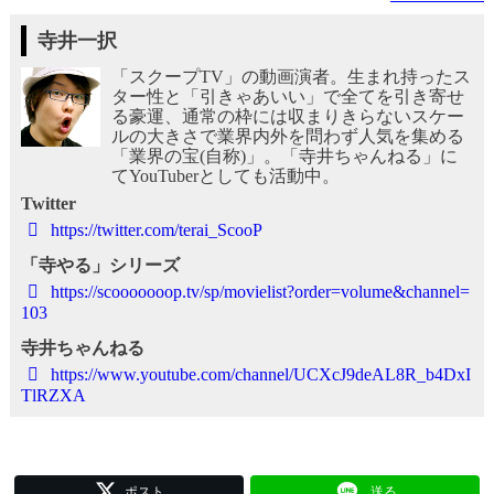
寺井一択
「スクープTV」の動画演者。生まれ持ったス
ター性と「引きゃあいい」で全てを引き寄せ
る豪運、通常の枠には収まりきらないスケー
ルの大きさで業界内外を問わず人気を集める
「業界の宝(自称)」。「寺井ちゃんねる」に
てYouTuberとしても活動中。
Twitter
https://twitter.com/terai_ScooP
「寺やる」シリーズ
https://scooooooop.tv/sp/movielist?order=volume&channel=
103
寺井ちゃんねる
https://www.youtube.com/channel/UCXcJ9deAL8R_b4DxI
TlRZXA
ポスト
送る