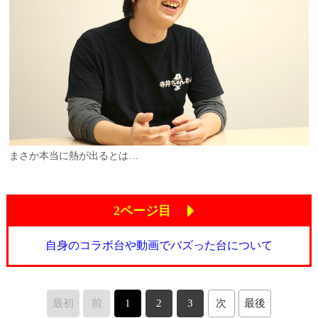
まさか本当に熱が出るとは…
2ページ目
自身のコラボ台や動画でバズった台について
最初
前
1
2
3
次
最後