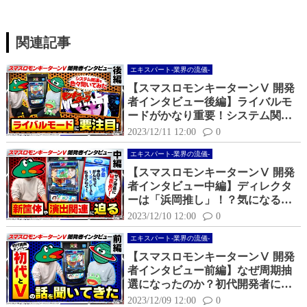
関連記事
エキスパート-業界の流儀-
【スマスロモンキーターンⅤ 開発
者インタビュー後編】ライバルモ
ードがかなり重要！システム関連
に迫る！
2023/12/11 12:00
0
エキスパート-業界の流儀-
【スマスロモンキーターンⅤ 開発
者インタビュー中編】ディレクタ
ーは「浜岡推し」！？気になる新
演出について聞いてみた
2023/12/10 12:00
0
エキスパート-業界の流儀-
【スマスロモンキーターンⅤ 開発
者インタビュー前編】なぜ周期抽
選になったのか？初代開発者に
「初代」と「Ⅴ」の話を聞いてみ
2023/12/09 12:00
0