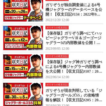
ガリぞうが独自調査値による6号
機ジャグラーのデータベースを公
開！【収支日記#134：2022年9月2
0日(火)～9月26日(月)】
2022/12/20 12:00
3
ガリぞうの収支日記
【保存版】ガリぞう調べにてハッ
ピージャグラーVⅢ＆ゴーゴージ
ャグラー3の内部数値を公開！
【収支日記#171：2023年6月6日
2023/09/05 12:00
(火)～6月12日(月)】
4
ガリぞうの収支日記
【保存版】ジャグ神ガリぞう調べ
による6号機ジャグラー内部数値
を大公開！【収支日記#107：2022
年3月15日(火)～3月21日(月)】
2022/06/14 12:00
5
ガリぞうの収支日記
ガリぞうが現在判明している「ジ
ャグラーガールズSS」の攻略情
報を解説！【収支日記#205：2024
年1月30日(火)～2024年2月5日
2024/04/30 12:00