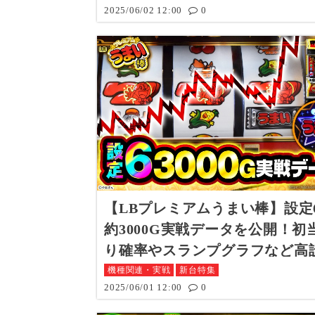
2025/06/02 12:00
0
【LBプレミアムうまい棒】設定
約3000G実戦データを公開！初
り確率やスランプグラフなど高
の挙動はどんな感じ？
機種関連・実戦
新台特集
2025/06/01 12:00
0