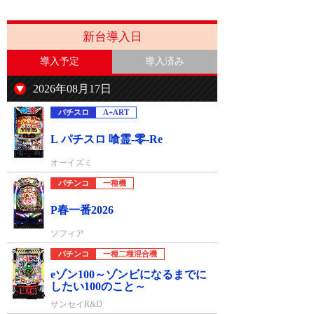
新台導入日
導入予定
導入済み
2026年08月17日
パチスロ
A+ART
L パチスロ 喰霊-零-Re
オーイズミ
パチンコ
一種機
P春一番2026
ソフィア
パチンコ
一種二種混合機
eゾン100～ゾンビになるまでに
したい100のこと～
サンセイR&D