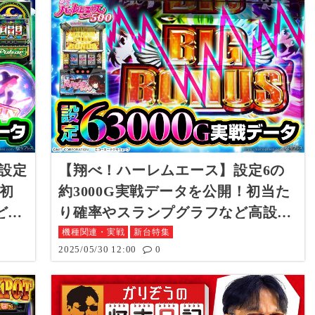
設定
【翔べ！ハーレムエース】設定6の
！初
約3000G実戦データを公開！初当た
ど高
り確率やスランプグラフなど高設定
の挙動はどんな感じ？
機種関連・実戦
新台特集
2025/05/30 12:00
0