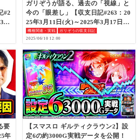
ガリぞうが語る、過去の「視線」と
#2
今の「眼差し」【収支日記#263：20
年3月
25年3月11日(火)～2025年3月17日
(月)】
機種関連・実戦
ガリぞうの収支日記
2025/06/10 12:00
る要
【スマスロ ギルティクラウン2】設
25年
定6の約3000G実戦データを公開！