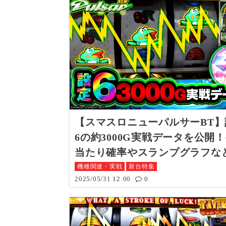
【スマスロニューパルサーBT】
6の約3000G実戦データを公開
当たり確率やスランプグラフな
設定の挙動はどんな感じ？
機種関連・実戦
新台特集
2025/05/31 12:00
0