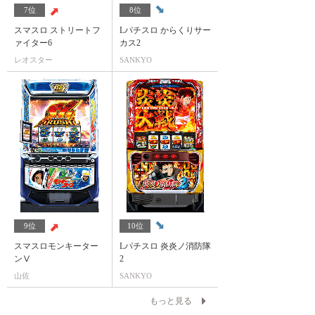
7位
8位
スマスロ ストリートフ
Lパチスロ からくりサー
ァイター6
カス2
レオスター
SANKYO
9位
10位
スマスロモンキーター
Lパチスロ 炎炎ノ消防隊
ンⅤ
2
山佐
SANKYO
もっと見る