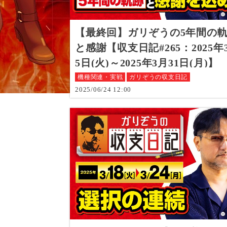
【最終回】ガリぞうの5年間の
と感謝【収支日記#265：2025年
5日(火)～2025年3月31日(月)】
機種関連・実戦
ガリぞうの収支日記
2025/06/24 12:00