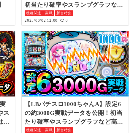
)】
初当たり確率やスランプグラフなど
高設定の挙動はどんな感じ？
機種関連・実戦
新台特集
2025/06/02 12:00
0
G実
【LBパチスロ1000ちゃんA】設定6
やス
の約3000G実戦データを公開！初当
はど
たり確率やスランプグラフなど高設
定の挙動はどんな感じ？
機種関連・実戦
新台特集