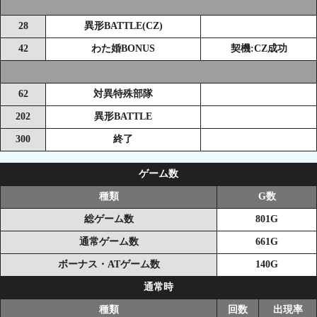
28
異形BATTLE(CZ)
42
わた婚BONUS
契機:CZ成功
62
対異特殊部隊
202
異形BATTLE
300
終了
ゲーム数
種類
G数
総ゲーム数
801G
通常ゲーム数
661G
ボーナス・ATゲーム数
140G
通常時
種類
回数
出現率