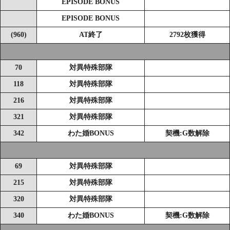
EPISODE BONUS
EPISODE BONUS
(960)
AT終了
2792枚獲得
70
対異特殊部隊
118
対異特殊部隊
216
対異特殊部隊
321
対異特殊部隊
342
わた婚BONUS
契機:G数解除
69
対異特殊部隊
215
対異特殊部隊
320
対異特殊部隊
340
わた婚BONUS
契機:G数解除