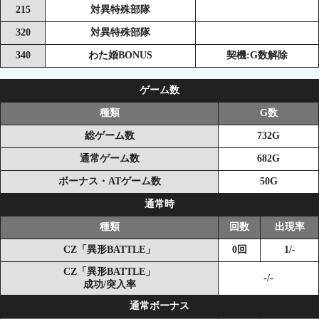
215
対異特殊部隊
320
対異特殊部隊
340
わた婚BONUS
契機:G数解除
ゲーム数
種類
G数
総ゲーム数
732G
通常ゲーム数
682G
ボーナス・ATゲーム数
50G
通常時
種類
回数
出現率
CZ「異形BATTLE」
0回
1/-
CZ「異形BATTLE」
-/-
成功/突入率
通常ボーナス