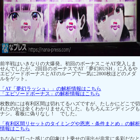
前半戦はいきなりの大爆発。初回のボーナスこそAT突入しま
せんでしたが、2回目のボーナスでAT「夢幻RUSH」に入るや
エピソードボーナスとATのループで一気に2800枚ほどのメダ
ルをゲット。
「AT「夢幻ラッシュ」」の解析情報はこちら
「エピソードボーナス」の解析情報はこちら
枚数的には有利区間は切れてるハズですが、たしかにどこで切
れたのかは全くわかりませんでした。もちろんエンディングも
ナシ。看板に偽りなし！ でした。
「有利区間リセットのタイミングや恩恵・条件まとめ」の解析
情報はこちら
ちなみに打った感じの印象は上乗せの演出が非常に多彩だなと