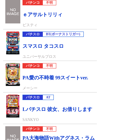
パチンコ
不明
ｅアサルトリリィ
ビスティ
パチスロ
BT(ボーナストリガー)
スマスロ タコスロ
ユニバーサルブロス
パチンコ
不明
PA愛の不時着 99スイートver.
メーシー
パチスロ
AT
Lパチスロ 彼女、お借りします
SANKYO
パチンコ
不明
PA大海物語Withアグネス・ラム