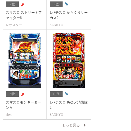
7位
8位
スマスロ ストリートフ
Lパチスロ からくりサー
ァイター6
カス2
レオスター
SANKYO
9位
10位
スマスロモンキーター
Lパチスロ 炎炎ノ消防隊
ンⅤ
2
山佐
SANKYO
もっと見る