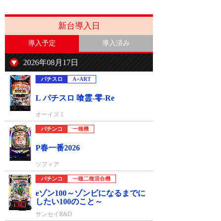
新台導入日
導入予定
導入済み
2026年08月17日
パチスロ
A+ART
L パチスロ 喰霊-零-Re
オーイズミ
パチンコ
一種機
P春一番2026
ソフィア
パチンコ
一種二種混合機
eゾン100～ゾンビになるまでに
したい100のこと～
サンセイR&D