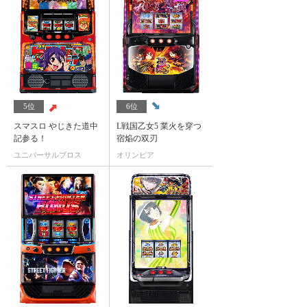
5位
6位
スマスロ やじきた道中
L戦国乙女5 業火を穿つ
記参る！
宿焔の双刃
ユニバーサルブロス
オリンピア