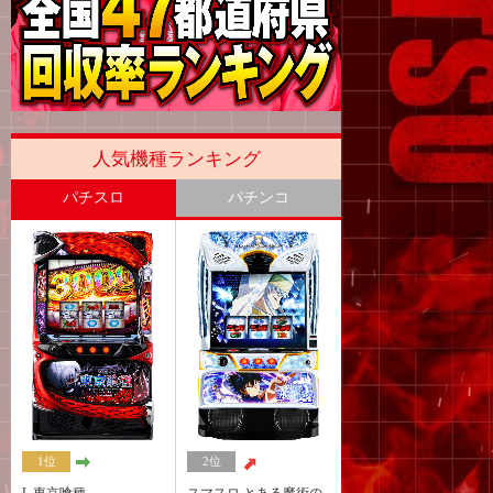
人気機種ランキング
パチスロ
パチンコ
1位
2位