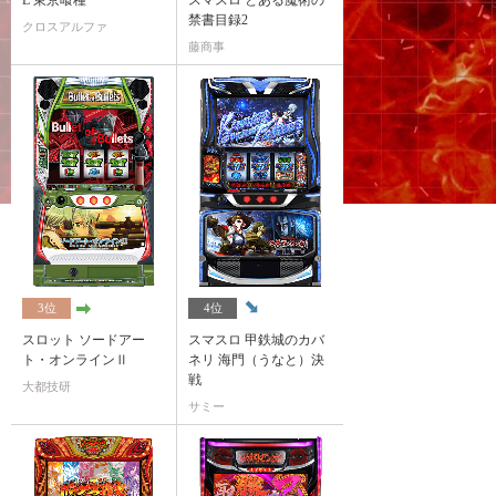
L 東京喰種
スマスロ とある魔術の
禁書目録2
クロスアルファ
藤商事
3位
4位
スロット ソードアー
スマスロ 甲鉄城のカバ
ト・オンラインⅡ
ネリ 海門（うなと）決
戦
大都技研
サミー