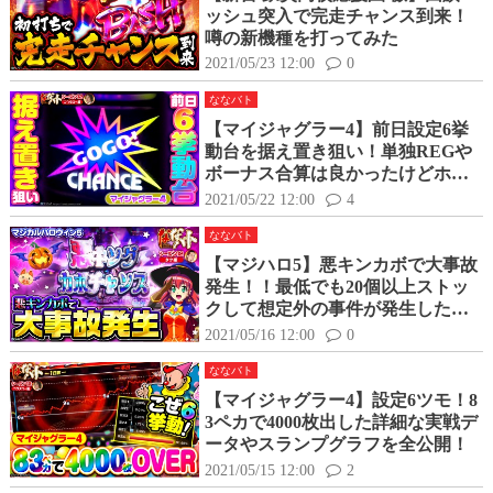
ッシュ突入で完走チャンス到来！
噂の新機種を打ってみた
2021/05/23 12:00
0
ななバト
【マイジャグラー4】前日設定6挙
動台を据え置き狙い！単独REGや
ボーナス合算は良かったけどホー
ルに上手く惑わされた！？
2021/05/22 12:00
4
ななバト
【マジハロ5】悪キンカボで大事故
発生！！最低でも20個以上ストッ
クして想定外の事件が発生した結
果
2021/05/16 12:00
0
ななバト
【マイジャグラー4】設定6ツモ！8
3ペカで4000枚出した詳細な実戦デ
ータやスランプグラフを全公開！
2021/05/15 12:00
2