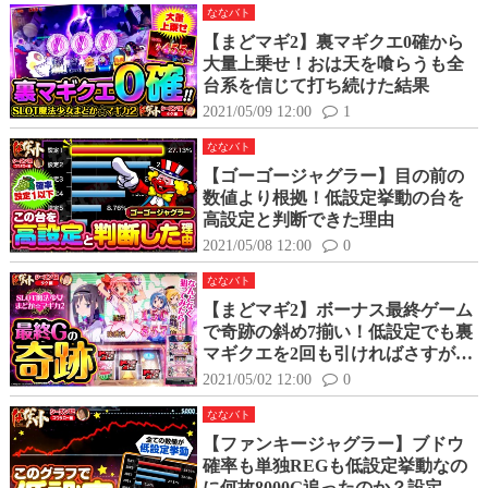
ななバト
【まどマギ2】裏マギクエ0確から
大量上乗せ！おは天を喰らうも全
台系を信じて打ち続けた結果
2021/05/09 12:00
1
ななバト
【ゴーゴージャグラー】目の前の
数値より根拠！低設定挙動の台を
高設定と判断できた理由
2021/05/08 12:00
0
ななバト
【まどマギ2】ボーナス最終ゲーム
で奇跡の斜め7揃い！低設定でも裏
マギクエを2回も引ければさすがに
勝てる！？
2021/05/02 12:00
0
ななバト
【ファンキージャグラー】ブドウ
確率も単独REGも低設定挙動なの
に何故8000G追ったのか？設定判