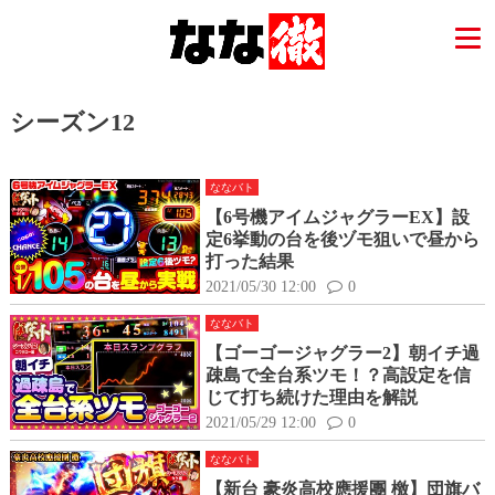
シーズン12
ななバト
【6号機アイムジャグラーEX】設
定6挙動の台を後ヅモ狙いで昼から
打った結果
2021/05/30 12:00
0
ななバト
【ゴーゴージャグラー2】朝イチ過
疎島で全台系ツモ！？高設定を信
じて打ち続けた理由を解説
2021/05/29 12:00
0
ななバト
【新台 豪炎高校應援團 檄】団旗バ