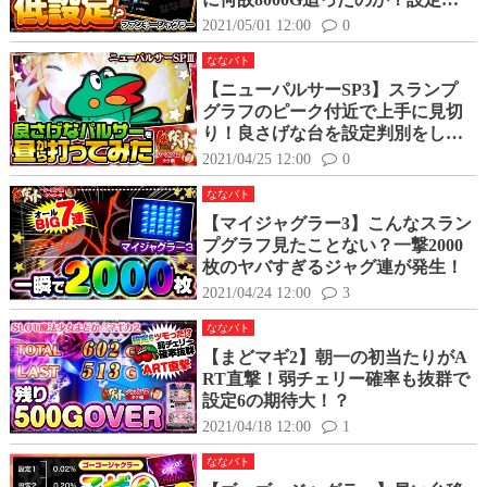
別の理由や根拠を紹介！
2021/05/01 12:00
0
ななバト
【ニューパルサーSP3】スランプ
グラフのピーク付近で上手に見切
り！良さげな台を設定判別をしな
がら打ってみた
2021/04/25 12:00
0
ななバト
【マイジャグラー3】こんなスラン
プグラフ見たことない？一撃2000
枚のヤバすぎるジャグ連が発生！
2021/04/24 12:00
3
ななバト
【まどマギ2】朝一の初当たりがA
RT直撃！弱チェリー確率も抜群で
設定6の期待大！？
2021/04/18 12:00
1
ななバト